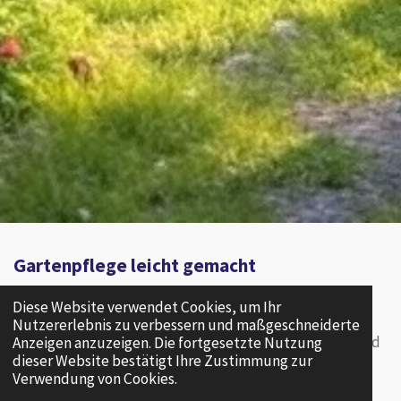
Gartenpflege leicht gemacht
Ein blühender Garten ist der perfekte Rückzugsort.
Diese Website verwendet Cookies, um Ihr
Nutzererlebnis zu verbessern und maßgeschneiderte
Mit hochwertigen Gartengeräten, robusten Pflanzen und
Anzeigen anzuzeigen. Die fortgesetzte Nutzung
dieser Website bestätigt Ihre Zustimmung zur
nachhaltigen Pflegeprodukten wird Ihr Grün zum
Verwendung von Cookies.
Highlight.