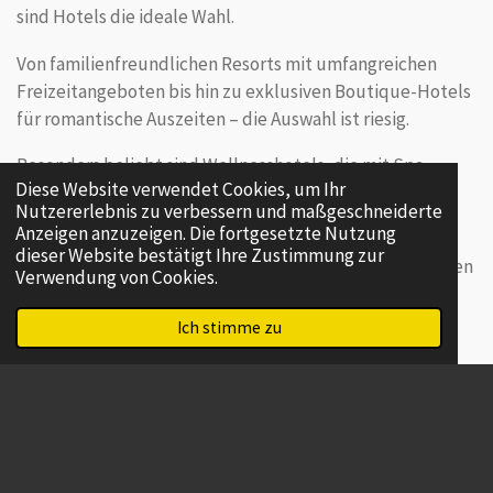
sind Hotels die ideale Wahl.
Von familienfreundlichen Resorts mit umfangreichen
Freizeitangeboten bis hin zu exklusiven Boutique-Hotels
für romantische Auszeiten – die Auswahl ist riesig.
Besonders beliebt sind Wellnesshotels, die mit Spa-
Diese Website verwendet Cookies, um Ihr
Bereichen, Gourmetrestaurants und erstklassigem
Nutzererlebnis zu verbessern und maßgeschneiderte
Service punkten.
Anzeigen anzuzeigen. Die fortgesetzte Nutzung
dieser Website bestätigt Ihre Zustimmung zur
Ob in den Bergen, an der Küste oder in einer pulsierenden
Verwendung von Cookies.
Metropole – ein gutes Hotel macht Ihren Urlaub
unvergesslich.
Ich stimme zu
Achten Sie auf Kundenbewertungen und
Sonderangebote, um das perfekte Hotel für Ihre
Bedürfnisse zu finden.