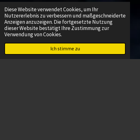
Diese Website verwendet Cookies, um Ihr
Nutzererlebnis zu verbessern und maßgeschneiderte
Anzeigen anzuzeigen. Die fortgesetzte Nutzung
dieser Website bestätigt Ihre Zustimmung zur
Verwendung von Cookies.
Ich stimme zu
Vielfalt für jeden Beruf
Von robusten Arbeitshosen über flammhemmende
Jacken bis hin zu rutschfesten Sicherheitsschuhen – das
Sortiment an Berufskleidung deckt alle Branchen ab.
Für medizinisches Personal gibt es hygienische Kittel,