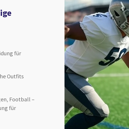
ige
idung für
he Outfits
en, Football –
ung für